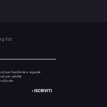
ng list
O
b
acoli per bambinǝ e ragazzǝ
b
coli per adultǝ
culturale
g
a
› ISCRIVITI
o
o