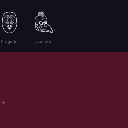
Progetti
Contatti
llani