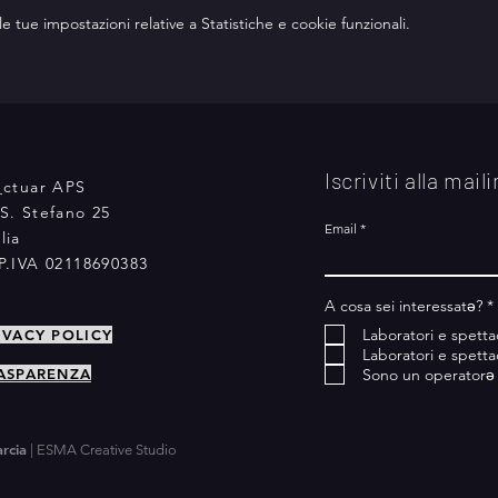
tue impostazioni relative a Statistiche e cookie funzionali.
Iscriviti alla maili
A_ctuar APS
S. Stefano 25
Email
lia
 P.IVA 02118690383
A cosa sei interessatǝ?
*
Laboratori e spett
IVACY POLICY
l
Laboratori e spetta
i
ASPARENZA
Sono un operatorǝ 
t
r
rcia
| ESMA Creative Studio
i