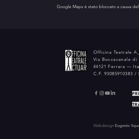
Google Maps è stato bloccato a causa delle 
Officina Teatrale 
Via Boccacanale di 
44121 Ferrara — Ita
C.F. 93085910383 /
PR
TR
Eugenio Squa
Webdesign