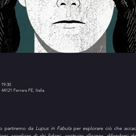
 19:30
, 44121 Ferrara FE, Italia
co partiremo da 
Lupus in Fabula
 per esplorare ciò che acca
ni, scegliere di chi fidarsi, costruire alleanze, difendersi d