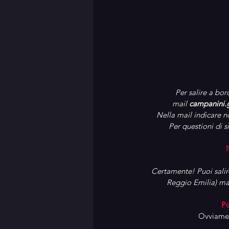
Per salire a bor
m
ail 
campanini.
Nella mail indicare 
Per questioni di s
Certamente! Puoi salir
Reggio Emilia) ma 
Po
Ovviament