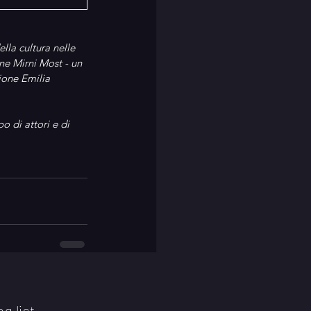
lla cultura nelle 
ne Mirni Most - un 
ione Emilia 
 di attori e di 
ng list