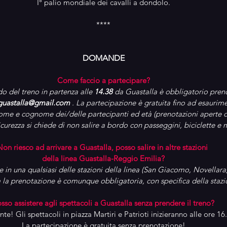
I° palio mondiale dei cavalli a dondolo.
****
DOMANDE
Come faccio a partecipare?
do del treno in partenza alle 
14.38 
da Guastalla è obbligatorio prenot
guastalla@gmail.com
. 
La partecipazione è gratuita fino ad esaurime
nome e cognome dei/delle partecipanti ed età (prenotazioni aperte 
icurezza si chiede di non salire a bordo con passeggini, biciclette e
Non riesco ad arrivare a Guastalla, posso salire in altre stazioni 
della linea Guastalla-Reggio Emilia?
e in una qualsiasi delle stazioni della linea (San Giacomo, Novellar
la prenotazione è comunque obbligatoria, con specifica della stazio
sso assistere agli spettacoli a Guastalla senza prendere il treno?
e! Gli spettacoli in piazza Martiri e Patrioti inizieranno alle ore 16
La partecipazione è gratuita senza prenotazione!