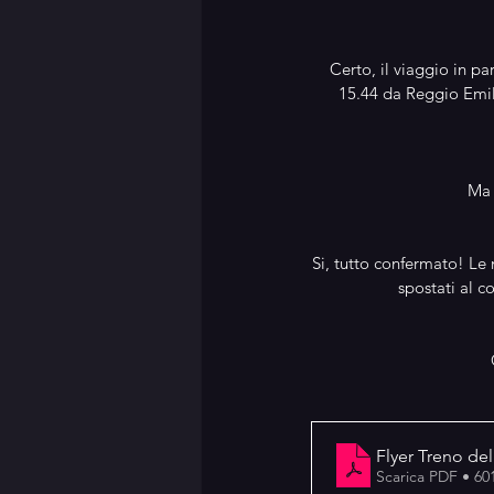
Certo, il viaggio in pa
15.44 da Reggio Emili
Ma 
Si, tutto confermato! Le 
spostati al c
Flyer Treno del
Scarica PDF • 6