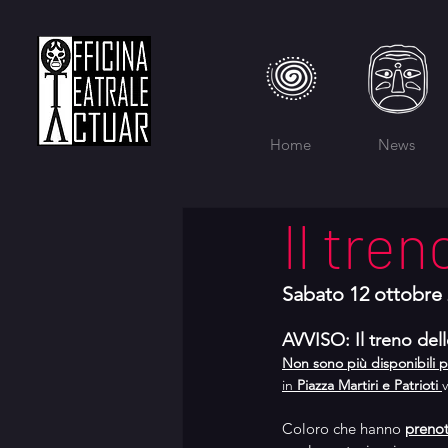
Home
News
Il tren
Sabato 12 ottobre 
AVVISO
: Il treno del
Non sono più disponibili p
in 
Piazza Martiri e Patrioti 
Coloro che hanno 
prenot