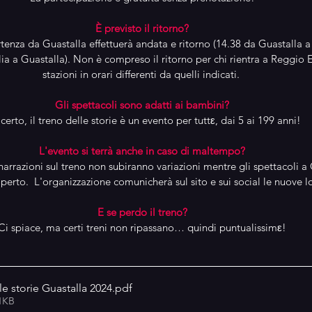
È previsto il ritorno?
rtenza da Guastalla effettuerà andata e ritorno (14.38 da Guastalla a
a a Guastalla). Non è compreso il ritorno per chi rientra a Reggio Em
stazioni in orari differenti da quelli indicati. 
Gli spettacoli sono adatti ai bambini?
certo, il treno delle storie è un evento per tuttε, dai 5 ai 199 anni!
L'evento si terrà anche in caso di maltempo?
narrazioni sul treno non subiranno variazioni mentre gli spettacoli a
operto.  L'organizzazione comunicherà sul sito e sui social le nuove l
E se perdo il treno?
Ci spiace, ma certi treni non ripassano… quindi puntualissimε!
le storie Guastalla 2024
.pdf
01KB