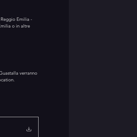
 Reggio Emilia - 
ilia o in altre 
 Guastalla verranno 
ocation.