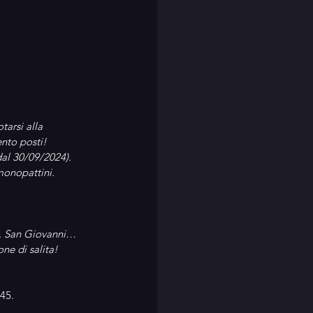
arsi alla 
nto posti! 
dal 30/09/2024).
 monopattini.
a, San Giovanni… 
ne di salita!
.45.