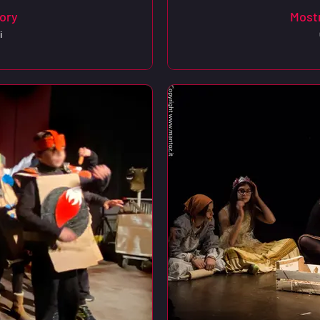
ory
Mostr
i