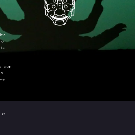
ita
no
ria
ne con
no
ove
i e