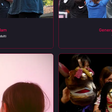
Slam
Gener
dulti