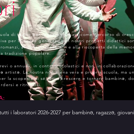
ri
uola di teatro per ragazzǝ pensata come percorso di cresc
tiva per le nuove generazioni. I nostri progetti didattici so
i romanzi, al dialogo tra le arti e alla riscoperta della memo
la tradizione popolare.
revi o annuali, in contesti scolastici e non, in collaborazio
trǝ artistǝ. La nostra non è una vera e propria scuola, ma u
per la scoperta di sé, dove crescere e tornare bambinǝ, d
dersi e ritrovarsi.
A:
tutti i laboratori 2026-2027 per bambin
, ragazz
, giovan
Ə
Ə