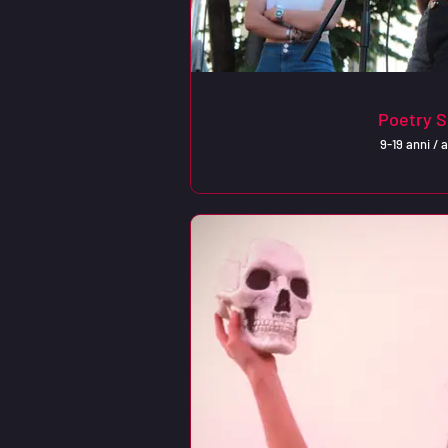
Poetry 
9-19 anni / a