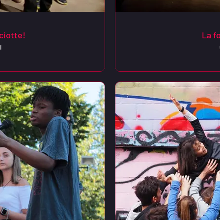
ciotte!
La fo
i