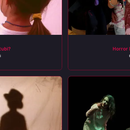
tubì?
Horror
i