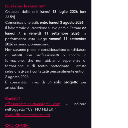
Quali sono le scadenze?
Chiusura della call: 
lunedì 13 luglio 2026 (ore 
23.59)
Comunicazione esiti: 
entro lunedì 3 agosto 2026
Il laboratorio di creazione si svolgerà a Ferrara 
da 
lunedì 7 a venerdì 11 settembre 2026
, la 
performance avrà luogo 
venerdì 11 settembre 
2026 
in orario pomeridiano.
Non saranno prese in considerazione candidature 
di artistə non professionistə o ancora in 
formazione, che non abbiamo esperienze di 
formazione e di teatro partecipato. L'artista 
selezionatə sarà contattatə personalmente entro il 
2 agosto 2026.
È consentito l’invio di 
un solo progetto
 per 
artista/duo.
Contatti?
officinateatralea.ctuar@gmail.com
 - indicare 
nell'oggetto “Call NO FILTER!”
www.officinateatraleactuar.it
CALL CHIUSA! 