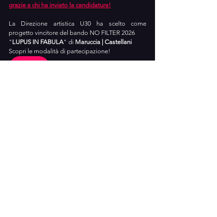
grazie a chi ha inviato la candidatura!
La Direzione artistica U30 ha scelto come 
progetto vincitore del bando NO FILTER 2026 
"
LUPUS IN FABULA
" di 
Maruccia | Castellani
Scopri le modalità di partecipazione!
Partecipa
NO FILTER 2026 è realizzato grazie al contributo 
del Comune di Ferrara, della Regione Emilia 
Romagna - Fondi Geco 14 e del MIC - Ministero 
della Cultura.
Officina Teatrale A_ctuar è parte del progetto 
nazionale 
Risonanze Network
 per la promozione 
della creatività giovanile Under 35.
Scopri il progetto NO FILTER!