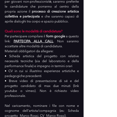
per giovani non-professionistə, saranno preferite 
le candidature che porranno al centro della 
propria azione il 
processo di creazione artistica 
collettiva e partecipata 
e che saranno capaci di 
aprile dialoghi tra corpo e spazio pubblico.
Quali sono le modalità di candidatura?
Per partecipare compilare il
 form google
 a questo 
link: 
PARTECIPA ALLA CALL
. Non saranno 
accettate altre modalità di candidatura.
Materiali obbligatori da allegare:
• Scheda artistica del progetto con relative 
necessità tecniche (sia del laboratorio e della 
performance finale) e impegno in termini orari
• CV in cui si illustrino esperienze artistiche e 
pedagogiche precedenti
• Breve video di presentazione di sé e del 
progetto candidato di max due minuti (link 
youtube o vimeo). Non è richiesto video 
professionale.
Nel caricamento, nominare i file con nome e 
cognome dell’artista/compagnia (es: Scheda 
progetto_Marco Rossi, CV_Marco Rossi).