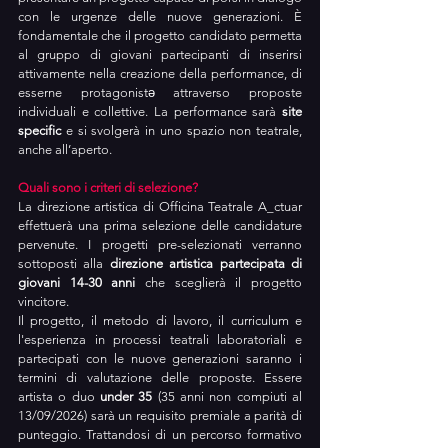
con le urgenze delle nuove 
g
enerazioni. È 
fondamentale che il progetto candidato permetta 
al gruppo di giovani partecipanti di inserirsi 
attivamente nella creazione della performance, di 
esserne protagonistə attraverso proposte 
individuali e collettive. La performance sarà 
site 
specific
 e si svolgerà in uno spazio non teatrale, 
anche all’aperto.
Quali sono i criteri di selezione?
La direzione artistica di Officina Teatrale A_ctuar 
effettuerà una prima selezione delle candidature 
pervenute. I progetti pre-selezionati verranno 
sottoposti alla 
direzione artistica partecipata di 
giovani 14-30 anni
 che sceglierà il progetto 
vincitore.
Il progetto, il metodo di lavoro, il curriculum e 
l'esperienza in processi teatrali laboratoriali e 
partecipati con le nuove generazioni saranno i 
termini di valutazione delle proposte. Essere 
artista o duo 
under 35
 (35 anni non compiuti al 
13/09/2026) sarà un requisito premiale a parità di 
punteggio. Trattandosi di un percorso formativo 