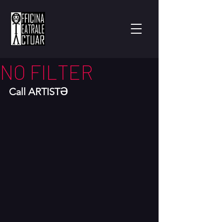
NO FILTER
ə
Call ARTIST