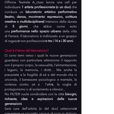
Officina Teatrale A_ctuar lancia una call per 
individuare 
1 artista professionista (o un duo)
 che 
conduca un 
laboratorio artistico performativo 
(teatro, danza, movimento espressivo, scrittura 
creativa o multidisciplinare) 
intensivo della durata 
di 
5 giorni
, che abbia come esito 
una
 performance nello spazio urbano
 della città 
di Ferrara. Il laboratorio è indirizzato a un gruppo 
di 
ragazzə non professionistə
 tra i 14 e i 30 anni
.
Qual è il tema del laboratorio?
Ci sono temi verso i quali le nuove generazioni 
guardano con particolare attenzione: il rapporto 
con il proprio corpo, la sessualità, l’alimentazione, 
i legami, la memoria, i diritti… Ma anche la 
precarietà e la fragilità di sé e del mondo che ci 
circonda, il benessere psicologico e mentale, la 
violenza contro sé e 
 l’altrə,
 la voglia di 
protagonismo o di isolamento e silenzio... 
No FILTER vuole condividere con la città 
bisogni, 
richieste, idee e aspirazioni delle nuove 
generazioni
.
Sarà cura dell'artista (o del duo) selezionatə 
presentare un progetto capace di porsi in dialogo 