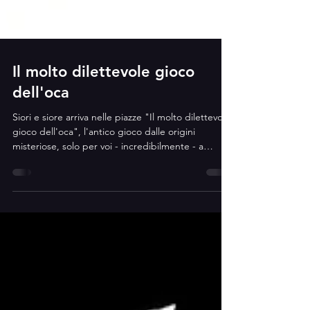
Il molto dilettevole gioco
dell'oca
Siori e siore arriva nelle piazze "Il molto dilettevole
gioco dell'oca", l'antico gioco dalle origini
misteriose, solo per voi - incredibilmente - a
dimensione UMANA! Venite ad avventurarvi in un
affascinante viaggio simbolico, tra ostacoli,
opportunità e rocambolesche prove. Siate
benvenuti, grandi e piccini: divertimento per il
pubblico assicurato! Come funziona? Il molto
dilettevole gioco dell'oca gigante è uno
spettacolo interattivo che prevede la
partecipazione diretta d