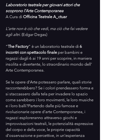
Laboratorio teatrale per giovani attori che 
scoprono l’Arte Contemporanea
A Cura di 
Officina Teatrale A_ctuar
L’arte non è ciò che vedi, ma ciò che fai vedere 
agli altri. 
(Edgar Degas)
“
The Factory
” è un laboratorio teatrale di 
6 
incontri con spettacolo finale 
per bambini e 
ragazzi dagli 6 ai 19 anni per scoprire, in maniera 
insolita e divertente, lo straordinario mondo dell’ 
Arte Contemporanea.
Se le opere d’Arte potessero parlare, quali storie 
racconterebbero? Se i colori prendessero forma e 
si staccassero dalla tela per invadere lo spazio 
come sarebbero i loro movimenti, le loro musiche 
e i loro balli?Partendo dalle più famose e 
rivoluzionarie opere d’arte Contemporanea, i 
ragazzi esploreranno attraverso giochi e 
improvvisazioni teatrali, le potenzialità espressive 
del corpo e della voce, le proprie capacità 
d’osservazione e percettive, in un’esperienza 